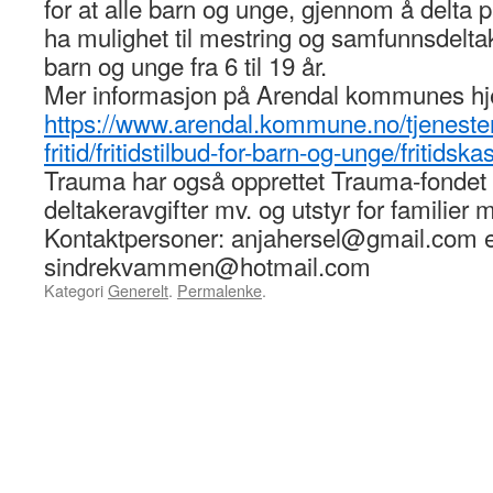
for at alle barn og unge, gjennom å delta på 
ha mulighet til mestring og samfunnsdelta
barn og unge fra 6 til 19 år.
Mer informasjon på Arendal kommunes h
https://www.arendal.kommune.no/tjenester/k
fritid/fritidstilbud-for-barn-og-unge/fritidska
Trauma har også opprettet Trauma-fonde
deltakeravgifter mv. og utstyr for familier 
Kontaktpersoner: anjahersel@gmail.com e
sindrekvammen@hotmail.com
Kategori
Generelt
.
Permalenke
.