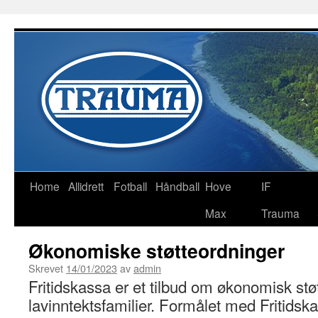
Home
Allidrett
Fotball
Håndball
Hove
IF
Max
Trauma
Økonomiske støtteordninger
Skrevet
14/01/2023
av
admin
Fritidskassa er et tilbud om økonomisk støt
lavinntektsfamilier. Formålet med Fritidskas