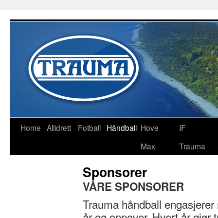
Home
Allidrett
Fotball
Håndball
Hove
IF
Max
Trauma
Sponsorer
VÅRE SPONSORER
Trauma håndball engasjerer 
år og oppover. Hvert år gjør t