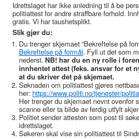
Idrettslaget har ikke anledning til å be p
politiattest for andre straffbare forhold. Inn
gratis. Vi har taushetsplikt.
Slik gjør du:
Du trenger skjemaet “Bekreftelse på for
Bekreftelse på formål
. Fyll ut det som m
nederst.
NB! har du en ny rolle i fore
innhentet attest (feks. ansvar for et ny
at du skriver det på skjemaet.
Søknaden om politiattest gjøres nettbas
her:
https://www.politi.no/tjenester/politia
Her trenger du skjemaet nevnt ovenfor 
scanne eller ta bilde av ferdig utfylt skj
Politiet sender attesten som post til søk
idrettslaget.
Søkeren skal vise sin politiattest til 