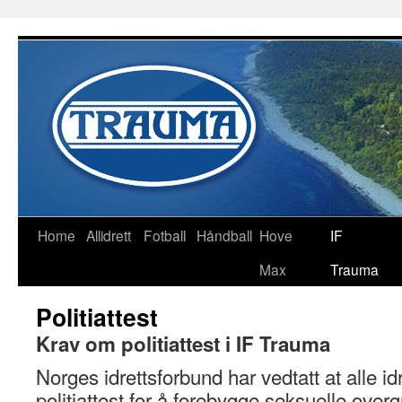
Home
Allidrett
Fotball
Håndball
Hove
IF
Max
Trauma
Politiattest
Krav om politiattest i IF Trauma
Norges idrettsforbund har vedtatt at alle id
politiattest for å forebygge seksuelle over