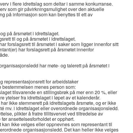
erv i flere idrettslag som deltar i samme konkurranse.
sverv som gir påvirkningsmulighet over den aktuelle
ang på informasjon som kan benyttes til ett av
 og på årsmøtet i idrettslaget.
gsrett til og på årsmøtet i idrettslaget.
ar forslagsrett til årsmøtet i saker som ligger innenfor sitt
ant(er) har forslagsrett på årsmøtet innenfor
åde.
organisasjonsledd har møte- og talerett på årsmøtet i
representasjonsrett for arbeidstaker
nne bestemmelsen menes person som:
ttslaget tilsvarende en stillingsbrøk på mer enn 20 %, eller
re ytelser fra idrettslaget i løpet av et kalenderår.
t har ikke stemmerett på idrettslagets årsmøte, og er ikke
mité mv. i idrettslaget eller overordnede organisasjonsledd.
telse, plikter å fratre tillitsvervet ved tiltredelse av
e før ansettelsesforholdet er opphørt.
et kan ikke velges eller oppnevnes som representant til
overordnede organisasjonsledd. Det kan heller ikke velges