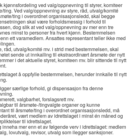
 lik kjønnsfordeling ved valg/oppnevning til styrer, komiteer
e/ting. Ved valg/oppnevning av styre, råd, utvalg/komité
rsmøte/ting i overordnet organisasjonsledd, skal begge
setningen skal være forholdsmessig i forhold til
sen, dog slik at ved valg/oppnevning av mer enn tre
vnes minst to personer fra hvert kjønn. Bestemmelsen
 enn ett varamedlem. Ansattes representant teller ikke med
lingen.
e, råd, utvalg/komité mv. i strid med bestemmelsen, skal
øtet sende ut innkalling til ekstraordinært årsmøte der nytt
mer i det aktuelle styret, komiteen mv. blir sittende til nytt
vnt.
ettslaget å oppfylle bestemmelsen, herunder innkalle til nytt
ing.
religger særlige forhold, gi dispensasjon fra denne
vning.
rett, valgbarhet, forslagsrett mv.
algbar til årsmøte-/tingvalgte organer og kunne
nt til årsmøte/ting i overordnet organisasjonsledd, må
enderåret, vært medlem av idrettslaget i minst én måned og
iktelser til idrettslaget.
 inneha mer enn et av følgende verv i idrettslaget: medlem
valg, lovutvalg, revisor, utvalg som ilegger sanksjoner.