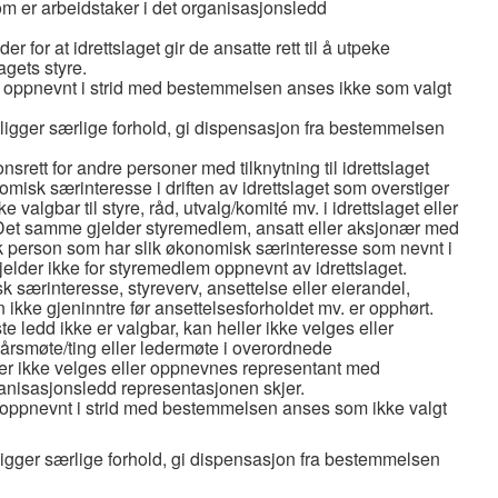
m er arbeidstaker i det organisasjonsledd
r for at idrettslaget gir de ansatte rett til å utpeke
lagets styre.
r oppnevnt i strid med bestemmelsen anses ikke som valgt
oreligger særlige forhold, gi dispensasjon fra bestemmelsen
srett for andre personer med tilknytning til idrettslaget
isk særinteresse i driften av idrettslaget som overstiger
e valgbar til styre, råd, utvalg/komité mv. i idrettslaget eller
Det samme gjelder styremedlem, ansatt eller aksjonær med
disk person som har slik økonomisk særinteresse som nevnt i
elder ikke for styremedlem oppnevnt av idrettslaget.
sk særinteresse, styreverv, ansettelse eller eierandel,
 kan ikke gjeninntre før ansettelsesforholdet mv. er opphørt.
te ledd ikke er valgbar, kan heller ikke velges eller
årsmøte/ting eller ledermøte i overordnede
er ikke velges eller oppnevnes representant med
organisasjonsledd representasjonen skjer.
r oppnevnt i strid med bestemmelsen anses som ikke valgt
religger særlige forhold, gi dispensasjon fra bestemmelsen