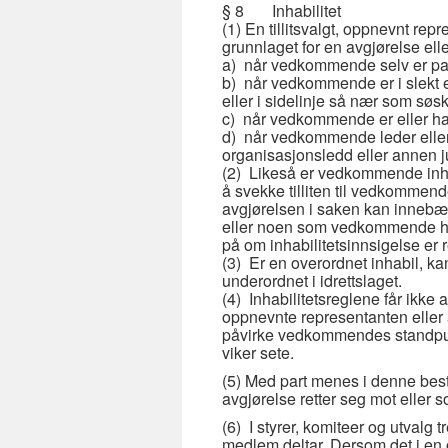
§ 8 Inhabilitet
(1) En tillitsvalgt, oppnevnt repre
grunnlaget for en avgjørelse eller
a) når vedkommende selv er par
b) når vedkommende er i slekt e
eller i sidelinje så nær som søs
c) når vedkommende er eller har 
d) når vedkommende leder eller ha
organisasjonsledd eller annen ju
(2) Likeså er vedkommende inhab
å svekke tilliten til vedkommend
avgjørelsen i saken kan innebær
eller noen som vedkommende har 
på om inhabilitetsinnsigelse er 
(3) Er en overordnet inhabil, kan
underordnet i idrettslaget.
(4) Inhabilitetsreglene får ikke 
oppnevnte representanten eller a
påvirke vedkommendes standpunk
viker sete.
(5) Med part menes i denne bes
avgjørelse retter seg mot eller s
(6) I styrer, komiteer og utvalg
medlem deltar. Dersom det i en 