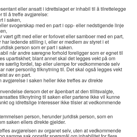
sentant eller ansatt i idrettslaget er inhabil til å tilrettelegge
 til å treffe avgjørelse:
t i saken,
ller svogerskap med en part i opp- eller nedstigende linje
ken,
vært gift med eller er forlovet eller samboer med en part,
r ledende stilling i, eller er medlem av styret i et
ridisk person som er part i saken.
il når andre særegne forhold foreligger som er egnet til
es upartiskhet; blant annet skal det legges vekt på om
e særlig fordel, tap eller ulempe for vedkommende selv
nær personlig tilknytning til. Det skal også legges vekt
reist av en part.
 avgjørelse i saken heller ikke treffes av direkte
anvendelse dersom det er åpenbart at den tillitsvalgte,
nsattes tilknytning til saken eller partene ikke vil kunne
t og idrettslige interesser ikke tilsier at vedkommende
temmelsen person, herunder juridisk person, som en
om saken ellers direkte gjelder.
 treffes avgjørelsen av organet selv, uten at vedkommende
og samme sak oppstår spørsmål om inhabilitet for flere