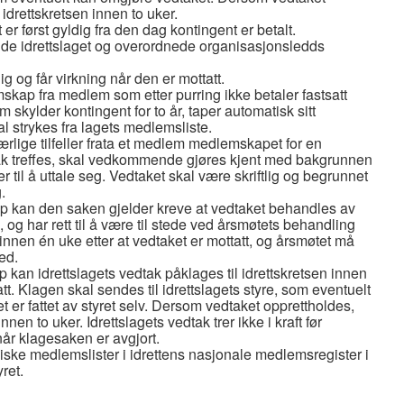
idrettskretsen innen to uker.
 først gyldig fra den dag kontingent er betalt.
lde idrettslaget og overordnede organisasjonsledds
g og får virkning når den er mottatt.
mskap fra medlem som etter purring ikke betaler fastsatt
kylder kontingent for to år, taper automatisk sitt
l strykes fra lagets medlemsliste.
 særlige tilfeller frata et medlem medlemskapet for en
edtak treffes, skal vedkommende gjøres kjent med bakgrunnen
er til å uttale seg. Vedtaket skal være skriftlig og begrunnet
.
p kan den saken gjelder kreve at vedtaket behandles av
 og har rett til å være til stede ved årsmøtets behandling
nnen én uke etter at vedtaket er mottatt, og årsmøtet må
ed.
kan idrettslagets vedtak påklages til idrettskretsen innen
att. Klagen skal sendes til idrettslagets styre, som eventuelt
er fattet av styret selv. Dersom vedtaket opprettholdes,
nnen to uker. Idrettslagets vedtak trer ikke i kraft før
 når klagesaken er avgjort.
oniske medlemslister i idrettens nasjonale medlemsregister i
yret.