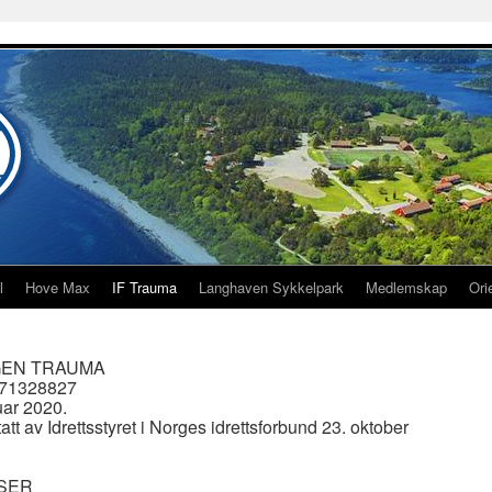
l
Hove Max
IF Trauma
Langhaven Sykkelpark
Medlemskap
Ori
GEN TRAUMA
. 971328827
uar 2020.
tt av Idrettsstyret i Norges idrettsforbund 23. oktober
LSER