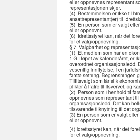
eller oppnevnes representant so
representasjonen skjer.
(4) Bestemmelsen er ikke til hinde
ansattrepresentant(er) til idretts
(5) En person som er valgt elle
eller oppnevnt.
(6) Idrettsstyret kan, når det f
for et valg/oppnevning.
§ 7 Valgbarhet og representasjon
(1) Et medlem som har en økonom
1 G i løpet av kalenderåret, er ikk
overordnet organisasjonsledd. 
vesentlig innflytelse, i en juri
første setning. Begrensningen gj
Tillitsvalgt som får slik økonomi
plikter å fratre tillitsvervet, og
(2) Person som i henhold til førs
oppnevnes som representant til 
organisasjonsledd. Det kan hell
tilsvarende tilknytning til det 
(3) En person som er valgt elle
eller oppnevnt.
(4) Idrettsstyret kan, når det fo
for et valg/oppnevning.