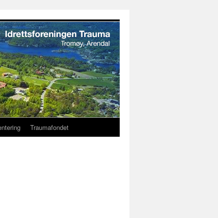
entering
Traumafondet