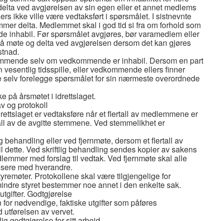
lta ved avgjørelsen av sin egen eller et annet medlems
ers ikke ville være vedtaksført i spørsmålet. I sistnevnte
mmer delta. Medlemmet skal i god tid si fra om forhold som
e inhabil. Før spørsmålet avgjøres, bør varamedlem eller
l å møte og delta ved avgjørelsen dersom det kan gjøres
stnad.
edkommende selv om vedkommende er inhabil. Dersom en part
n vesentlig tidsspille, eller vedkommende ellers finner
e selv forelegge spørsmålet for sin nærmeste overordnede
på årsmøtet i idrettslaget.
v og protokoll
idrettslaget er vedtaksføre når et flertall av medlemmene er
rtall av de avgitte stemmene. Ved stemmelikhet er
.
ig behandling eller ved fjernmøte, dersom et flertall av
il dette. Ved skriftlig behandling sendes kopier av sakens
lemmer med forslag til vedtak. Ved fjernmøte skal alle
sere med hverandre.
styremøter. Protokollene skal være tilgjengelige for
indre styret bestemmer noe annet i den enkelte sak.
utgifter. Godtgjørelse
on for nødvendige, faktiske utgifter som påføres
utførelsen av vervet.
lig godtgjørelse for sitt arbeid.