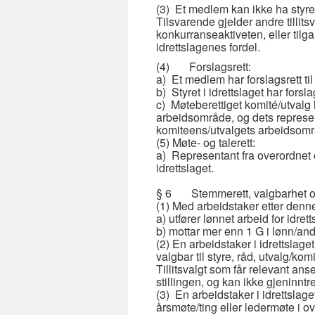
(3) Et medlem kan ikke ha styrev
Tilsvarende gjelder andre tillit
konkurranseaktiveten, eller tilg
idrettslagenes fordel.
(4) Forslagsrett:
a) Et medlem har forslagsrett til
b) Styret i idrettslaget har forsla
c) Møteberettiget komité/utvalg h
arbeidsområde, og dets represent
komiteens/utvalgets arbeidsomr
(5) Møte- og talerett:
a) Representant fra overordnet 
idrettslaget.
§ 6 Stemmerett, valgbarhet og 
(1) Med arbeidstaker etter de
a) utfører lønnet arbeid for idre
b) mottar mer enn 1 G i lønn/and
(2) En arbeidstaker i idrettslage
valgbar til styre, råd, utvalg/ko
Tillitsvalgt som får relevant anset
stillingen, og kan ikke gjeninntr
(3) En arbeidstaker i idrettslag
årsmøte/ting eller ledermøte i 