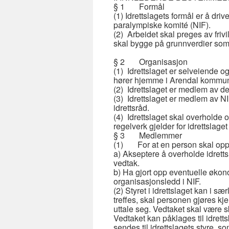
§ 1 Formål
(1) Idrettslagets formål er å dri
paralympiske komité (NIF).
(2) Arbeidet skal preges av frivill
skal bygge på grunnverdier som i
§ 2 Organisasjon
(1) Idrettslaget er selveiende 
hører hjemme i Arendal kommu
(2) Idrettslaget er medlem av d
(3) Idrettslaget er medlem av NI
idrettsråd.
(4) Idrettslaget skal overholde
regelverk gjelder for idrettslage
§ 3 Medlemmer
(1) For at en person skal opp
a) Akseptere å overholde idrett
vedtak.
b) Ha gjort opp eventuelle økonom
organisasjonsledd i NIF.
(2) Styret i idrettslaget kan i s
treffes, skal personen gjøres kje
uttale seg. Vedtaket skal være 
Vedtaket kan påklages til idretts
sendes til idrettslagets styre,