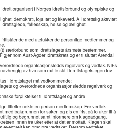
ve idrett organisert i Norges idrettsforbund og olympiske og
ighet, demokrati, lojalitet og likeverd. All idrettslig aktivitet
drettsglede, fellesskap, helse og ærlighet.
og frittstående med utelukkende personlige medlemmer og
ne.
e(t) særforbund som idrettslagets årsmøte bestemmer.
F gjennom Aust-Agder idrettskrets og er tilsluttet Arendal
 overordnede organisasjonsledds regelverk og vedtak. NIFs
t uavhengig av hva som måtte stå i idrettslagets egen lov.
tas i idrettslaget må vedkommende:
slagets og overordnede organisasjonsledds regelverk og
iske forpliktelser til idrettslaget og andre
ærlige tilfeller nekte en person medlemskap. Før vedtak
nt med bakgrunnen for saken og gis en frist på to uker til å
skriftlig og begrunnet samt informere om klageadgang.
kretsen innen tre uker etter at det er mottatt. Klagen skal
 som eventuelt kan omgjøre vedtaket. Dersom vedtaket