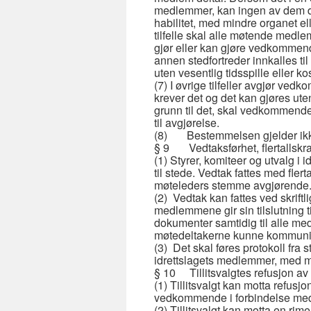
medlemmer, kan ingen av dem de
habilitet, med mindre organet ell
tilfelle skal alle møtende medle
gjør eller kan gjøre vedkommend
annen stedfortreder innkalles ti
uten vesentlig tidsspille eller ko
(7) I øvrige tilfeller avgjør v
krever det og det kan gjøres ute
grunn til det, skal vedkommend
til avgjørelse.
(8) Bestemmelsen gjelder ikke 
§ 9 Vedtaksførhet, flertallskra
(1) Styrer, komiteer og utvalg i 
til stede. Vedtak fattes med fle
møteleders stemme avgjørende
(2) Vedtak kan fattes ved skriftl
medlemmene gir sin tilslutning t
dokumenter samtidig til alle med
møtedeltakerne kunne kommuni
(3) Det skal føres protokoll fra 
idrettslagets medlemmer, med m
§ 10 Tillitsvalgtes refusjon av 
(1) Tillitsvalgt kan motta refusj
vedkommende i forbindelse med 
(2) Tillitsvalgt kan motta en rime