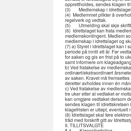
opprettholdes, sendes klagen til 
(3) Medlemskap i idrettslaget er
(4) Medlemmet plikter å overho
regelverk og vedtak.
(5) Utmelding skal skje skriftli
(6) Idrettslaget kan frata medle
medlemskontingent. Medlem som s
medlemskap i idrettslaget og ska
(7) a) Styret i idrettslaget kan i
periode på inntil ett år. Før v
for saken og gis en frist på to uk
samt informere om klageadgang
b) Ved fratakelse av medlemska
ordinært/ekstraordinært årsmøte,
av saken. Kravet må fremsettes i
deretter avholdes innen én mån
c) Ved fratakelse av medlemskap 
tre uker etter at vedtaket er mott
kan omgjøre vedtaket dersom det 
sendes klagen til idrettskretsen i
klagefristen er utløpt, eventuelt
(8) Idrettslaget skal føre elektr
tråd med forskrift gitt av Idrettsst
II. TILLITSVALGTE
§ 4 Kjønnsfordeling