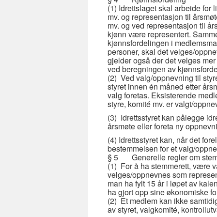
(1) Idrettslaget skal arbeide for
mv. og representasjon til årsmøt
mv. og ved representasjon til å
kjønn være representert. Sammen
kjønnsfordelingen i medlemsmas
personer, skal det velges/oppne
gjelder også der det velges mer
ved beregningen av kjønnsforde
(2) Ved valg/oppnevning til styr
styret innen én måned etter årsm
valg foretas. Eksisterende medlem
styre, komité mv. er valgt/oppne
(3) Idrettsstyret kan pålegge idr
årsmøte eller foreta ny oppnevn
(4) Idrettsstyret kan, når det fo
bestemmelsen for et valg/oppne
§ 5 Generelle regler om stemme
(1) For å ha stemmerett, være v
velges/oppnevnes som representa
man ha fylt 15 år i løpet av kal
ha gjort opp sine økonomiske forpl
(2) Et medlem kan ikke samtidig
av styret, valgkomité, kontrollut