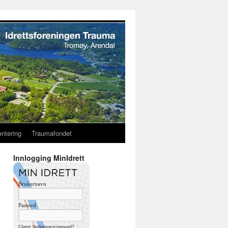
entering
Traumafondet
Innlogging MinIdrett
Brukernavn
Passord
Glemt brukernavn/passord?