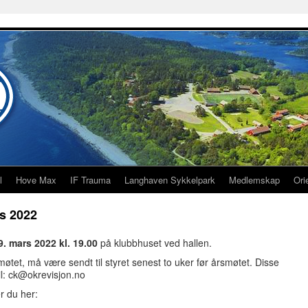
l
Hove Max
IF Trauma
Langhaven Sykkelpark
Medlemskap
Ori
s 2022
. mars 2022 kl. 19.00
på klubbhuset ved hallen.
tet, må være sendt til styret senest to uker før årsmøtet. Disse
il: ck@okrevisjon.no
r du her: