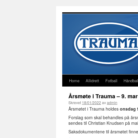
Home
Allidrett
Fotball
Håndbal
Årsmøte i Trauma – 9. mar
Skrevet
18/01/2022
av
admin
Årsmøtet i Trauma holdes
onsdag 9
Forslag som skal behandles på årsmø
sendes til Christian Knudsen på ma
Saksdokumentene til årsmøtet finne