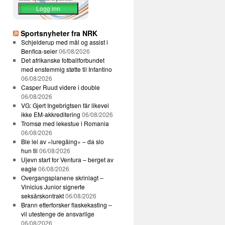
Sportsnyheter fra NRK
Schjelderup med mål og assist i
Benfica-seier
06/08/2026
Det afrikanske fotballforbundet
med enstemmig støtte til Infantino
06/08/2026
Casper Ruud videre i double
06/08/2026
VG: Gjert Ingebrigtsen får likevel
ikke EM-akkreditering
06/08/2026
Tromsø med lekestue i Romania
06/08/2026
Ble lei av «luregåing» – da slo
hun til
06/08/2026
Ujevn start for Ventura – berget av
eagle
06/08/2026
Overgangsplanene skrinlagt –
Vinicius Junior signerte
seksårskontrakt
06/08/2026
Brann etterforsker flaskekasting –
vil utestenge de ansvarlige
06/08/2026